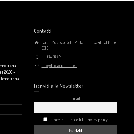
Contatti
Largo Modesto Della Porta – Francavilla al Mare
(Ch)
3293419857
Democrazia
info@filosofiaalmare.it
re 2026 –
a Democrazia
Iscriviti alla Newsletter
Email
Procedendo accetti la privacy policy