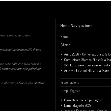
Menu Navigazione
o e non certo assecondato
Home
Edizioni
mesticata” dalle necessità di una
Anno 2026 – Conversazioni sulla 
Comunicato Stampa Filosofia al Ma
one razionale, con l’uso critico e
XVII Edizione – Conversazioni sull
o di comunicazione che potrebbe
Archivio Edizioni Filosofia al Mare
Presentazione
 in Abruzzo, a Francavilla “al Mare”.
Lampi d’agosto
Presentazione Lampi d’agosto
Lampi d’agosto 2025
Archivio Edizioni Lampi d’agosto