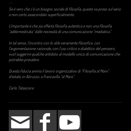
Se è vero che c’è un bisogno sociale di filosofia, questo va preso sul serio
e non certo assecondato superficialmente.
L’importante è che sia offerta filosofia autentica e non una filosofia
“addomesticata” dalle necessità di una comunicazione “mediatica”.
In tal senso, l’incontro con lo stile veramente filosofico, con
l’argomentazione razionale, con l’uso critico e dialettico del pensiero,
vuol suggerire qualche antidoto al modello unico di comunicazione che
potrebbe prevalere.
Questa fiducia anima il lavoro organizzativo di “Filosofia al Mare”:
d’estate, in Abruzzo, a Francavilla “al Mare”.
Carlo Tatasciore