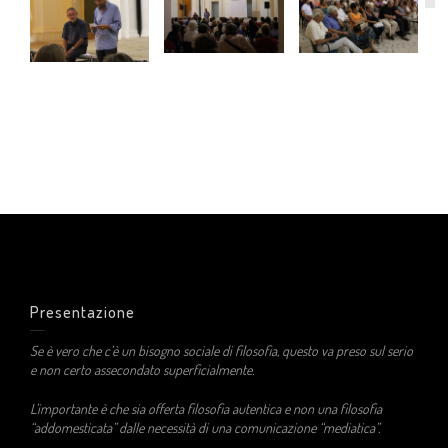
Presentazione
Se è vero che c’è un bisogno sociale di filosofia, questo va preso sul serio
e non certo assecondato superficialmente.
L’importante è che sia offerta filosofia autentica e non una filosofia
“addomesticata” dalle necessità di una comunicazione “mediatica”.