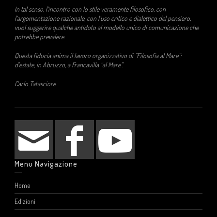
In tal senso, l’incontro con lo stile veramente filosofico, con
l’argomentazione razionale, con l’uso critico e dialettico del pensiero,
vuol suggerire qualche antidoto al modello unico di comunicazione che
potrebbe prevalere.
Questa fiducia anima il lavoro organizzativo di “Filosofia al Mare”:
d’estate, in Abruzzo, a Francavilla “al Mare”.
Carlo Tatasciore
Menu Navigazione
Home
Edizioni