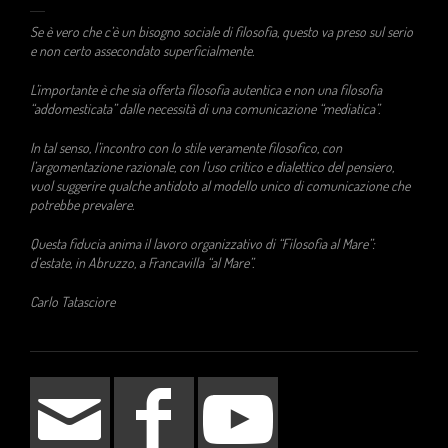
Se è vero che c’è un bisogno sociale di filosofia, questo va preso sul serio
e non certo assecondato superficialmente.
L’importante è che sia offerta filosofia autentica e non una filosofia
“addomesticata” dalle necessità di una comunicazione “mediatica”.
In tal senso, l’incontro con lo stile veramente filosofico, con
l’argomentazione razionale, con l’uso critico e dialettico del pensiero,
vuol suggerire qualche antidoto al modello unico di comunicazione che
potrebbe prevalere.
Questa fiducia anima il lavoro organizzativo di “Filosofia al Mare”:
d’estate, in Abruzzo, a Francavilla “al Mare”.
Carlo Tatasciore